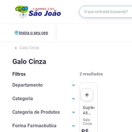
Insira o seu cep
Galo Cinza
Galo Cinza
Filtros
2
resultados
Departamento
Saúde E Bem-estar
(
2
)
Categoria
Suplemento
Vitaminas E Minerais
(
2
)
Categoria de Produtos
Alimentar
Energia
Galo
Vitaminas e Minerais
(
1
)
60
Cinza
Forma Farmacêutica
Cápsulas
R$