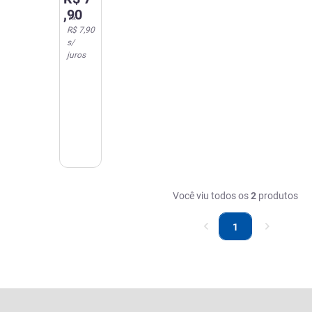
Cinza
,
90
1
x
R$ 7,90
s/
juros
Você viu todos os
2
produtos
1