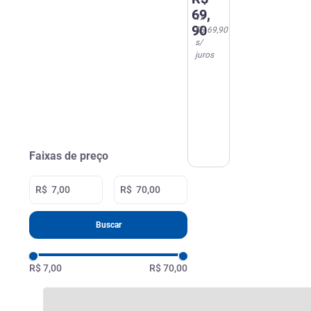
Galo
69
,
Cinza
1
x
90
R$ 69,90
s/
juros
Faixas de preço
R$
R$
Buscar
R$ 7,00
R$ 70,00