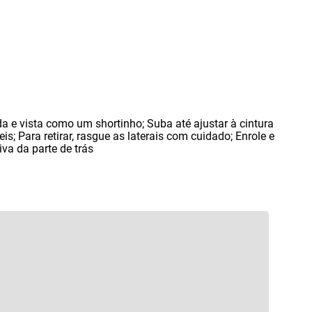
a e vista como um shortinho; Suba até ajustar à cintura
is; Para retirar
,
rasgue as laterais com cuidado; Enrole e
iva da parte de trás