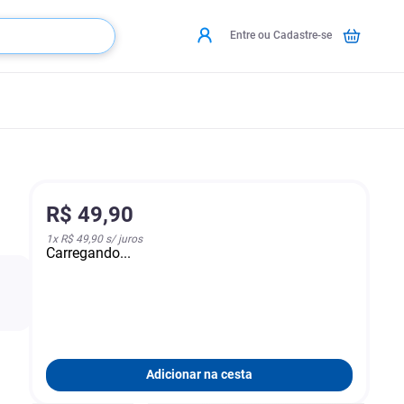
Entre ou Cadastre-se
R$
49
,
90
1
x
R$ 49,90
s/ juros
Carregando...
Adicionar na cesta