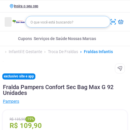
Insira o seu cep
Cupons
Serviços de Saúde
Nossas Marcas
Infantil E Gestante
Troca De Fraldas
Fraldas Infantis
exclusivo site e app
Fralda Pampers Confort Sec Bag Max G 92
Unidades
Pampers
-
19
%
R$
135
,
90
R$
109
,
90