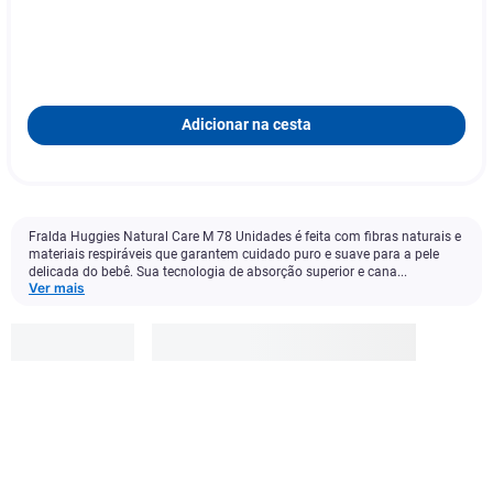
Adicionar na cesta
Fralda Huggies Natural Care M 78 Unidades é feita com fibras naturais e
materiais respiráveis que garantem cuidado puro e suave para a pele
delicada do bebê. Sua tecnologia de absorção superior e cana...
Ver mais
Huggies
R$
142
,
99
-
25
%
R$
107
,
90