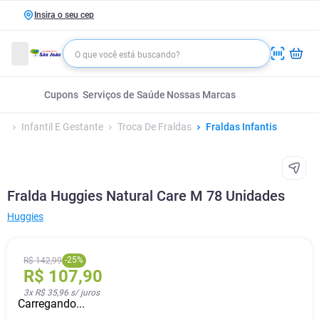
Insira o seu cep
Cupons
Serviços de Saúde
Nossas Marcas
Infantil E Gestante
Troca De Fraldas
Fraldas Infantis
Fralda Huggies Natural Care M 78 Unidades
Huggies
-
25
%
R$
142
,
99
R$
107
,
90
3
x
R$ 35,96
s/ juros
Carregando...