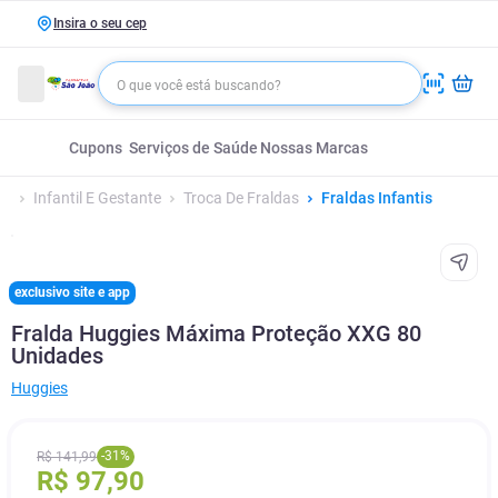
Insira o seu cep
Cupons
Serviços de Saúde
Nossas Marcas
Infantil E Gestante
Troca De Fraldas
Fraldas Infantis
exclusivo site e app
Fralda Huggies Máxima Proteção XXG 80
Unidades
Huggies
-
31
%
R$
141
,
99
R$
97
,
90