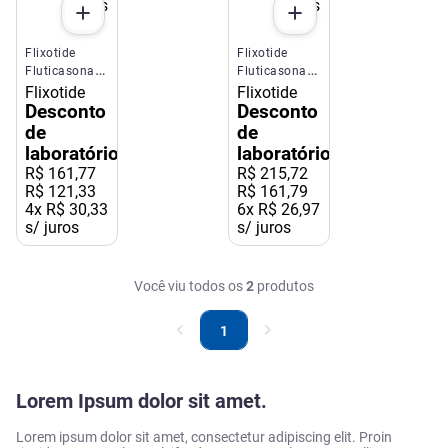
Flixotide
Flixotide
Fluticasona
Fluticasona
250mcg
50mcg Spray
Flixotide
Flixotide
Spray 60
120 doses
Desconto
Desconto
doses
de
de
laboratório
laboratório
R$
161
,
77
R$
215
,
72
R$ 121,33
R$ 161,79
4
x
R$ 30,33
6
x
R$ 26,97
s/ juros
s/ juros
Você viu todos os
2
produtos
1
Lorem Ipsum dolor sit amet.
Lorem ipsum dolor sit amet, consectetur adipiscing elit. Proin