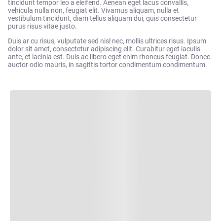
tincidunt tempor leo a eleifend. Aenean eget lacus convallis,
vehicula nulla non, feugiat elit. Vivamus aliquam, nulla et
vestibulum tincidunt, diam tellus aliquam dui, quis consectetur
purus risus vitae justo.
Duis ar cu risus, vulputate sed nisl nec, mollis ultrices risus. Ipsum
dolor sit amet, consectetur adipiscing elit. Curabitur eget iaculis
ante, et lacinia est. Duis ac libero eget enim rhoncus feugiat. Donec
auctor odio mauris, in sagittis tortor condimentum condimentum.