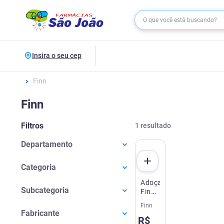
Insira o seu cep
Finn
Finn
Filtros
1
resultado
Departamento
Nutrição Saudável
(
1
)
Categoria
Adoçante
Alimentos Diet
(
1
)
Subcategoria
Finn
Stevia
Finn
Adoçantes
(
1
)
30g
Fabricante
R$
50