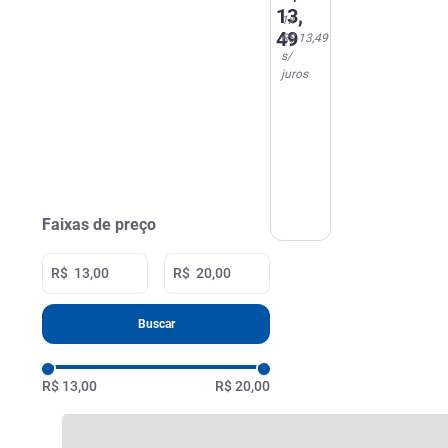
Envelopes
13
,
1
x
49
R$ 13,49
s/
juros
Faixas de preço
R$
R$
Buscar
R$ 13,00
R$ 20,00