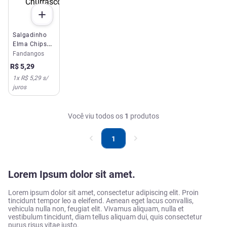
Salgadinho
Elma Chips
Fandangos
Fandangos
Churrasco
R$
5
,
29
35g
1
x
R$ 5,29
s/
juros
Você viu todos os
1
produtos
1
Lorem Ipsum dolor sit amet.
Lorem ipsum dolor sit amet, consectetur adipiscing elit. Proin
tincidunt tempor leo a eleifend. Aenean eget lacus convallis,
vehicula nulla non, feugiat elit. Vivamus aliquam, nulla et
vestibulum tincidunt, diam tellus aliquam dui, quis consectetur
purus risus vitae justo.