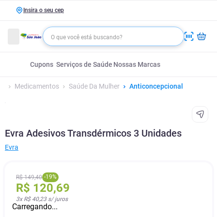
Insira o seu cep
Cupons
Serviços de Saúde
Nossas Marcas
Medicamentos
Saúde Da Mulher
Anticoncepcional
Evra Adesivos Transdérmicos 3 Unidades
Evra
-
19
%
R$
149
,
40
R$
120
,
69
3
x
R$ 40,23
s/ juros
Carregando...