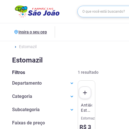
Insira o seu cep
Estomazil
Estomazil
Filtros
1
resultado
Departamento
Medicamentos
(
1
)
Categoria
Antiácido
Estômago E Gastrointestinais
(
1
)
Subcategoria
Estomazil
Pó
Estomazil
Dor No Estômago
(
1
)
Efervescente
Faixas de preço
R$
3
Abacaxi