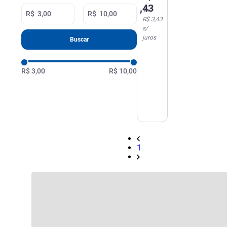
Sachet
,
43
1
x
5 g
R$
R$
R$ 3,43
s/
juros
Buscar
R$ 3,00
R$ 10,00
1