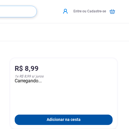
Entre ou Cadastre-se
R$
8
,
99
1
x
R$ 8,99
s/ juros
Carregando...
Adicionar na cesta