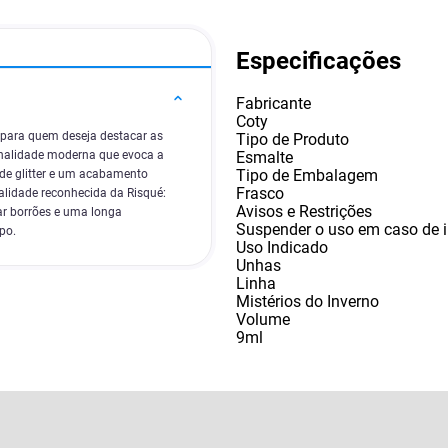
Especificações
Fabricante
Coty
a para quem deseja destacar as
Tipo de Produto
Esmalte
onalidade moderna que evoca a
Tipo de Embalagem
 de glitter e um acabamento
Frasco
alidade reconhecida da Risqué:
Avisos e Restrições
ar borrões e uma longa
Suspender o uso em caso de i
po.
Uso Indicado
Unhas
Linha
Mistérios do Inverno
Volume
9ml