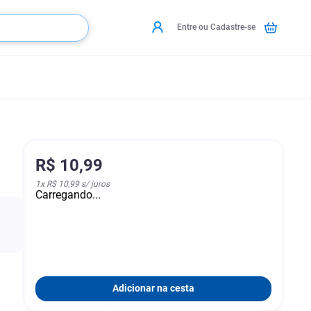
Entre ou Cadastre-se
R$
10
,
99
1
x
R$ 10,99
s/ juros
Carregando...
Adicionar na cesta