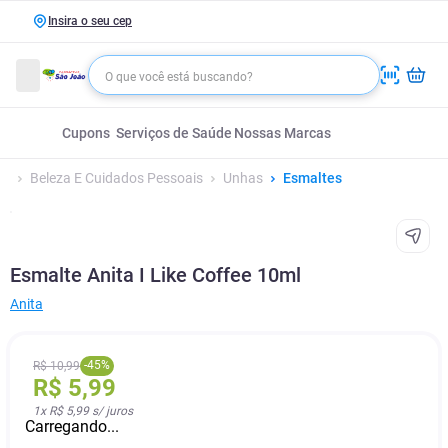
Insira o seu cep
Cupons
Serviços de Saúde
Nossas Marcas
Beleza E Cuidados Pessoais
Unhas
Esmaltes
Esmalte Anita I Like Coffee 10ml
Anita
-
45
%
R$
10
,
99
R$
5
,
99
1
x
R$ 5,99
s/ juros
Carregando...