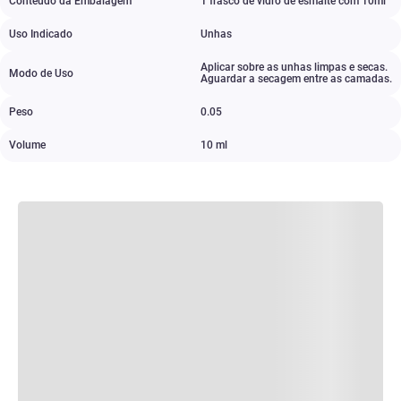
Conteúdo da Embalagem
1 frasco de vidro de esmalte com 10ml
Uso Indicado
Unhas
Aplicar sobre as unhas limpas e secas.
Modo de Uso
Aguardar a secagem entre as camadas.
Peso
0.05
Volume
10 ml