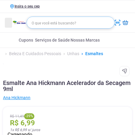
Insira o seu cep
Cupons
Serviços de Saúde
Nossas Marcas
Beleza E Cuidados Pessoais
Unhas
Esmaltes
Esmalte Ana Hickmann Acelerador da Secagem
9ml
Ana Hickmann
-
39
%
R$
11
,
49
R$
6
,
99
1
x
R$ 6,99
s/ juros
Carregando...