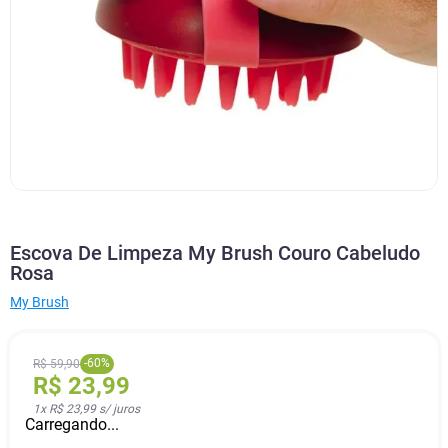
Escova De Limpeza My Brush Couro Cabeludo
Rosa
My Brush
-
60
%
R$
59
,
90
R$
23
,
99
1
x
R$ 23,99
s/ juros
Carregando...