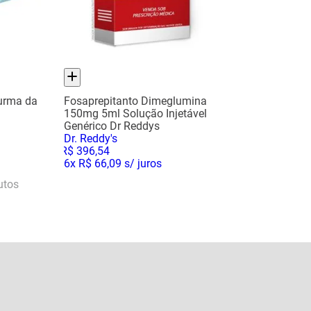
urma da
Fosaprepitanto Dimeglumina
150mg 5ml Solução Injetável
Genérico Dr Reddys
Dr. Reddy's
R$
396
,
54
6
x
R$ 66,09
s/ juros
utos