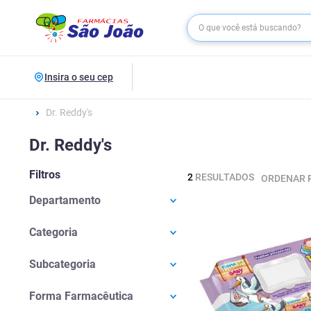
Insira o seu cep
Dr. Reddy's
Dr. Reddy's
Filtros
2
RESULTADOS
ORDENAR 
Departamento
Medicamentos
(
1
)
Categoria
Infantil E Gestante
(
1
)
Troca De Fraldas
(
1
)
Subcategoria
Estômago E Gastrointestinais
(
1
)
Vômito E Náusea
(
1
)
Forma Farmacêutica
Lenços Umedecidos
(
1
)