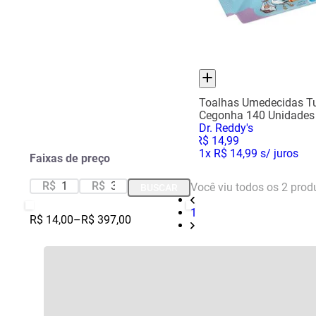
Toalhas Umedecidas T
Cegonha 140 Unidades
Dr. Reddy's
R$
14
,
99
1
x
R$ 14,99
s/ juros
Faixas de preço
R$
R$
Você viu todos os
2
prod
BUSCAR
1
R$ 14,00
–
R$ 397,00