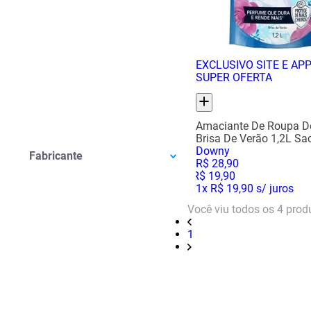
EXCLUSIVO SITE E AP
SUPER OFERTA
Amaciante De Roupa 
Brisa De Verão 1,2L Sa
Downy
Fabricante
R$
28
,
90
R$
19
,
90
1
x
R$ 19,90
s/ juros
Você viu todos os
4
prod
1