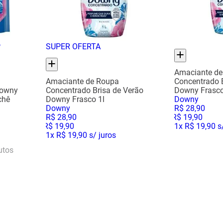
P
SUPER OFERTA
Amaciante de
Amaciante de Roupa
Concentrado B
Downy
Concentrado Brisa de Verão
Downy Frasco
chê
Downy Frasco 1l
Downy
Downy
R$
28
,
90
R$
28
,
90
R$
19
,
90
R$
19
,
90
1
x
R$ 19,90
s/
1
x
R$ 19,90
s/ juros
utos