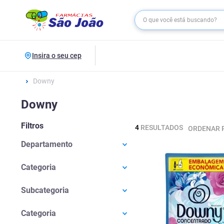
Insira o seu cep
Downy
Downy
Filtros
4
RESULTADOS
ORDENAR 
Departamento
Casa E Utilidades
(
4
)
Categoria
Produtos De Limpeza
(
4
)
Subcategoria
Lavanderia
(
2
)
Categoria