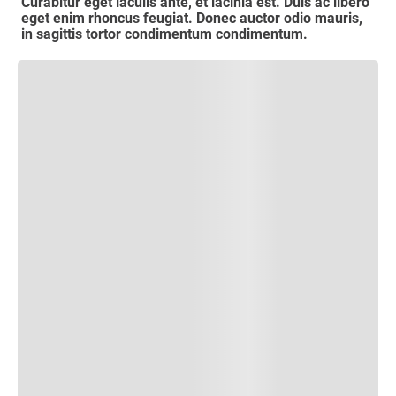
Curabitur eget iaculis ante, et lacinia est. Duis ac libero
eget enim rhoncus feugiat. Donec auctor odio mauris,
in sagittis tortor condimentum condimentum.