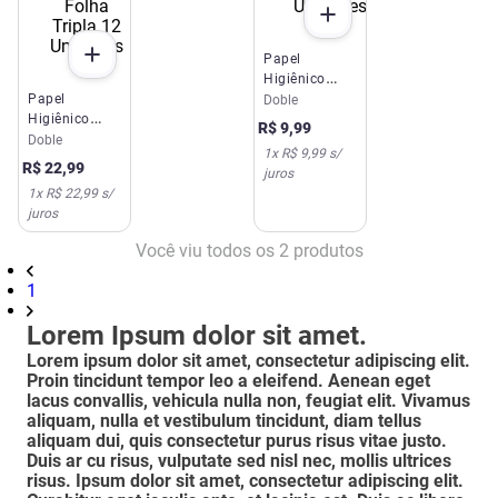
Papel
Higiênico
Papel
Umedecido
Doble
Higiênico
Doble 16
R$
9
,
99
Doble 20m
Unidades
Doble
1
x
R$ 9,99
s/
Folha Tripla
R$
22
,
99
juros
12 Unidades
1
x
R$ 22,99
s/
juros
Você viu todos os
2
produtos
1
Lorem Ipsum dolor sit amet.
Lorem ipsum dolor sit amet, consectetur adipiscing elit.
Proin tincidunt tempor leo a eleifend. Aenean eget
lacus convallis, vehicula nulla non, feugiat elit. Vivamus
aliquam, nulla et vestibulum tincidunt, diam tellus
aliquam dui, quis consectetur purus risus vitae justo.
Duis ar cu risus, vulputate sed nisl nec, mollis ultrices
risus. Ipsum dolor sit amet, consectetur adipiscing elit.