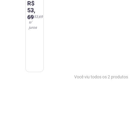
R$
53
,
1
x
69
R$ 53,69
s/
juros
Você viu todos os
2
produtos