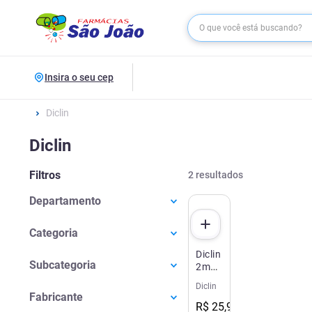
Insira o seu cep
Diclin
Diclin
Filtros
2
resultados
Departamento
Medicamentos
(
2
)
Categoria
Diclin
Saúde Da Mulher
(
2
)
Subcategoria
2mg/0,035mg
21
Diclin
Anticoncepcional
(
2
)
Comprimidos
Fabricante
Revestidos
R$
25
,
94