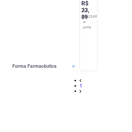
R$
23
,
1
x
89
R$ 23,89
s/
juros
Forma Farmacêutica
1