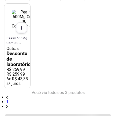
100mg 12
Comprimidos
Aché
Pealiv 600Mg
Com 30
Comprimidos
Outras
Desconto
de
laboratório
R$
259
,
99
R$ 259,99
6
x
R$ 43,33
s/ juros
Você viu todos os
3
produtos
1