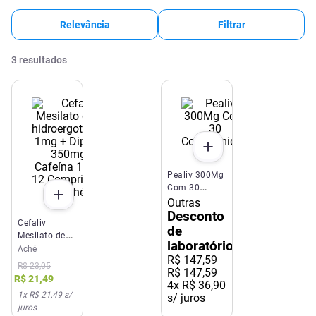
Relevância
Filtrar
3
resultados
Pealiv 300Mg
Com 30
Comprimidos
Outras
Desconto
Cefaliv
de
Mesilato de
laboratório
Di-
Aché
R$
147
,
59
hidroergotamina
R$
23
,
05
R$ 147,59
1mg +
R$
21
,
49
4
x
R$ 36,90
Dipirona
1
x
R$ 21,49
s/
s/ juros
350mg +
juros
Cafeína