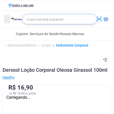
Insira o seu cep
Cupons
Serviços de Saúde
Nossas Marcas
Dermocosméticos
Corpo
Hidratante Corporal
Derssol Loção Corporal Oleosa Girassol 100ml
Healthy
R$
16
,
90
1
x
R$ 16,90
s/ juros
Carregando...