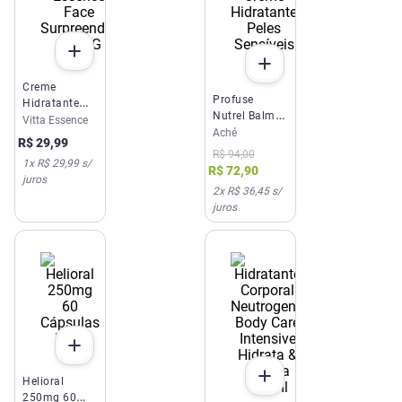
Creme
Profuse
Hidratante
Nutrel Balm
Vitta Essence
Vitta Essence
Gel Creme
Aché
Face
R$
29
,
99
Hidratante
Surpreenda-
R$
94
,
00
1
x
R$ 29,99
s/
Peles
Se 60G
R$
72
,
90
juros
Sensíveis 50g
2
x
R$ 36,45
s/
juros
Helioral
250mg 60