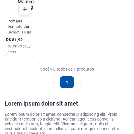
Pomada
Dermatológica
Dermotil
Dermotil Fusid
Ácido
R$
81
,
92
Fusídico
2
x
R$ 40,96
s/
Mantecorp
juros
10g
Você viu todos os
1
produtos
1
Lorem Ipsum dolor sit amet.
Lorem ipsum dolor sit amet, consectetur adipiscing elit. Proin
tincidunt tempor leo a eleifend. Aenean eget lacus convallis,
vehicula nulla non, feugiat elit. Vivamus aliquam, nulla et
vestibulum tincidunt, diam tellus aliquam dui, quis consectetur
purus risus vitae justo.