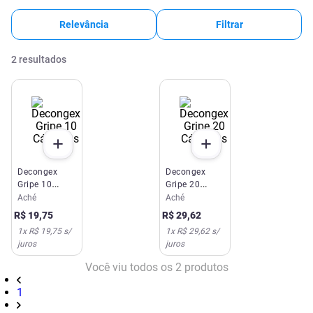
Relevância
Filtrar
2
resultados
Decongex
Decongex
Gripe 10
Gripe 20
Cápsulas
Cápsulas
Aché
Aché
R$
19
,
75
R$
29
,
62
1
x
R$ 19,75
s/
1
x
R$ 29,62
s/
juros
juros
Você viu todos os
2
produtos
1