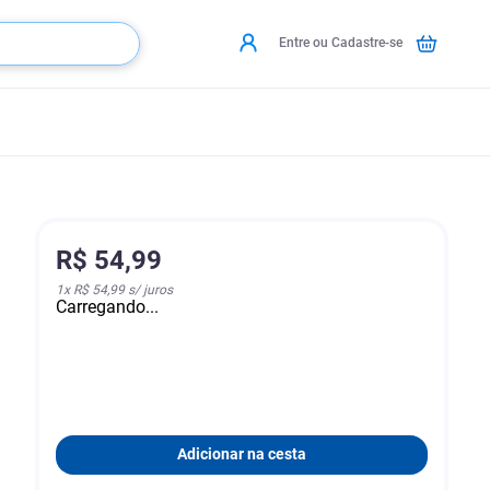
Entre ou Cadastre-se
R$
54
,
99
1
x
R$ 54,99
s/ juros
Carregando...
Adicionar na cesta