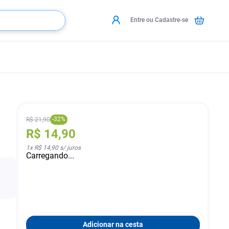
Entre ou Cadastre-se
-
32
%
R$
21
,
90
R$
14
,
90
1
x
R$ 14,90
s/ juros
Carregando...
Adicionar na cesta