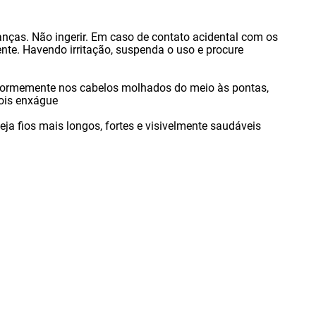
anças. Não ingerir. Em caso de contato acidental com os
te. Havendo irritação
,
suspenda o uso e procure
formemente nos cabelos molhados do meio às pontas
,
ois enxágue
eja fios mais longos
,
fortes e visivelmente saudáveis