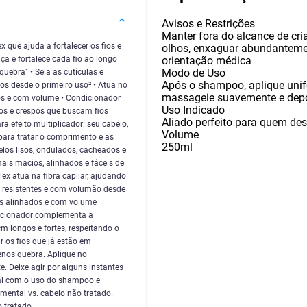
Avisos e Restrições
Manter fora do alcance de cri
que ajuda a fortalecer os fios e
olhos
,
enxaguar abundantemen
orientação médica
a e fortalece cada fio ao longo
Modo de Uso
ebra¹ • Sela as cutículas e
Após o shampoo
,
aplique uni
os desde o primeiro uso² • Atua no
massageie suavemente e dep
os e com volume • Condicionador
Uso Indicado
dos e crespos que buscam fios
Aliado perfeito para quem des
 efeito multiplicador: seu cabelo,
Volume
ara tratar o comprimento e as
250ml
elos lisos, ondulados, cacheados e
is macios, alinhados e fáceis de
x atua na fibra capilar, ajudando
, resistentes e com volumão desde
los alinhados e com volume
dicionador complementa a
 longos e fortes, respeitando o
r os fios que já estão em
nos quebra. Aplique no
Deixe agir por alguns instantes
tal com o uso do shampoo e
mental vs. cabelo não tratado.
o tratado