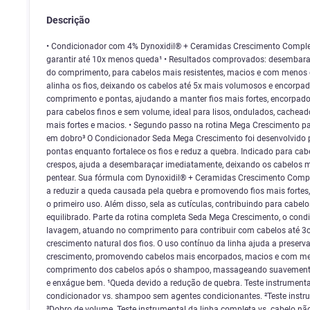
Descrição
• Condicionador com 4% Dynoxidil® + Ceramidas Crescimento Complex 
garantir até 10x menos queda¹ • Resultados comprovados: desembaraç
do comprimento, para cabelos mais resistentes, macios e com menos qu
alinha os fios, deixando os cabelos até 5x mais volumosos e encorpad
comprimento e pontas, ajudando a manter fios mais fortes, encorpad
para cabelos finos e sem volume, ideal para lisos, ondulados, cachea
mais fortes e macios. • Segundo passo na rotina Mega Crescimento para
em dobro³ O Condicionador Seda Mega Crescimento foi desenvolvido p
pontas enquanto fortalece os fios e reduz a quebra. Indicado para cab
crespos, ajuda a desembaraçar imediatamente, deixando os cabelos ma
pentear. Sua fórmula com Dynoxidil® + Ceramidas Crescimento Comple
a reduzir a queda causada pela quebra e promovendo fios mais fortes
o primeiro uso. Além disso, sela as cutículas, contribuindo para cabe
equilibrado. Parte da rotina completa Seda Mega Crescimento, o con
lavagem, atuando no comprimento para contribuir com cabelos até 3cm
crescimento natural dos fios. O uso contínuo da linha ajuda a preserva
crescimento, promovendo cabelos mais encorpados, macios e com me
comprimento dos cabelos após o shampoo, massageando suavemente. 
e enxágue bem. ¹Queda devido a redução de quebra. Teste instrumen
condicionador vs. shampoo sem agentes condicionantes. ²Teste instru
³Dobro de volume. Teste instrumental da linha completa vs. cabelo nã