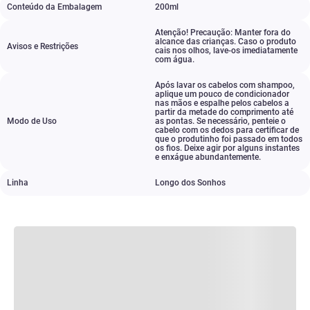
Conteúdo da Embalagem
200ml
Atenção! Precaução: Manter fora do
alcance das crianças. Caso o produto
Avisos e Restrições
cais nos olhos
,
lave-os imediatamente
com água.
Após lavar os cabelos com shampoo
,
aplique um pouco de condicionador
nas mãos e espalhe pelos cabelos a
partir da metade do comprimento até
Modo de Uso
as pontas. Se necessário
,
penteie o
cabelo com os dedos para certificar de
que o produtinho foi passado em todos
os fios. Deixe agir por alguns instantes
e enxágue abundantemente.
Linha
Longo dos Sonhos