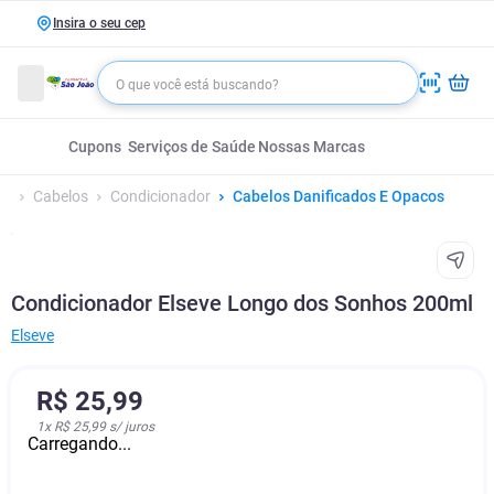
Insira o seu cep
Cupons
Serviços de Saúde
Nossas Marcas
Cabelos
Condicionador
Cabelos Danificados E Opacos
Condicionador Elseve Longo dos Sonhos 200ml
Elseve
R$
25
,
99
1
x
R$ 25,99
s/ juros
Carregando...