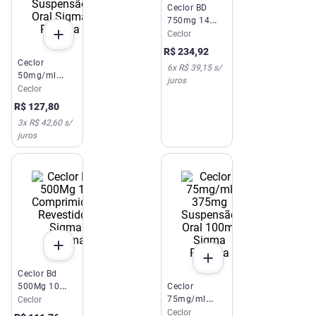
Ceclor BD
750mg 14
Comprimidos
Ceclor
Revestidos
R$
234
,
92
Sigma
Ceclor
6
x
R$ 39,15
s/
Pharma
50mg/ml
juros
250mg 100Ml
Ceclor
Suspensão
R$
127
,
80
Oral Sigma
3
x
R$ 42,60
s/
Pharma
juros
Ceclor Bd
500Mg 10
Ceclor
Comprimidos
75mg/ml
Ceclor
Revestidos
375mg
Ceclor