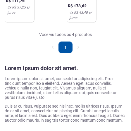
R$
111
,
76
Sigma
Suspensão
R$
173
,
62
3
x
R$ 37,25
s/
Pharma
Oral 100ml
juros
4
x
R$ 43,40
s/
Sigma
juros
Pharma
Você viu todos os
4
produtos
1
Lorem Ipsum dolor sit amet.
Lorem ipsum dolor sit amet, consectetur adipiscing elit. Proin
tincidunt tempor leo a eleifend. Aenean eget lacus convallis,
vehicula nulla non, feugiat elit. Vivamus aliquam, nulla et
vestibulum tincidunt, diam tellus aliquam dui, quis consectetur
purus risus vitae justo.
Duis ar cu risus, vulputate sed nisl nec, mollis ultrices risus. Ipsum
dolor sit amet, consectetur adipiscing elit. Curabitur eget iaculis
ante, et lacinia est. Duis ac libero eget enim rhoncus feugiat. Donec
auctor odio mauris, in sagittis tortor condimentum condimentum.