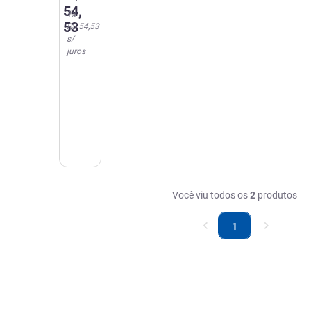
54
,
1
x
53
R$ 54,53
s/
juros
Você viu todos os
2
produtos
1