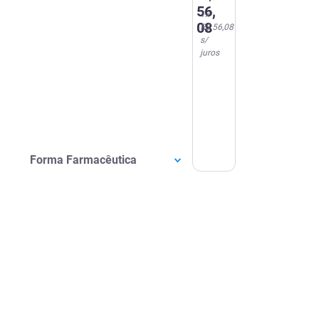
56
,
1
x
08
R$ 56,08
s/
juros
Forma Farmacêutica