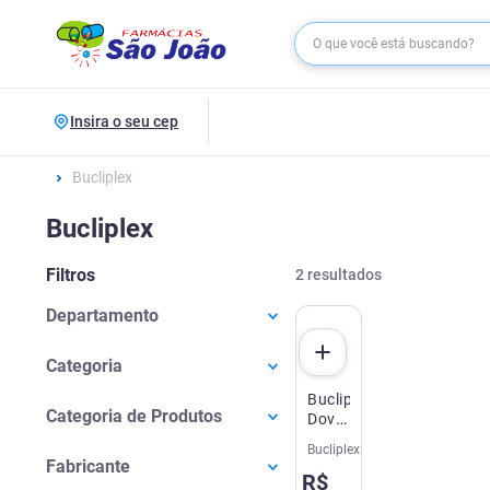
Insira o seu cep
Bucliplex
Bucliplex
Filtros
2
resultados
Departamento
Saúde E Bem-estar
(
2
)
Categoria
Bucliplex
Vitaminas E Minerais
(
2
)
Categoria de Produtos
Dovalle
30
Bucliplex
Vitaminas e Minerais
(
1
)
Comprimidos
Fabricante
R$
Revestidos