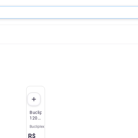
Bucliplex
120ml
–
Bucliplex
Dovalle
R$