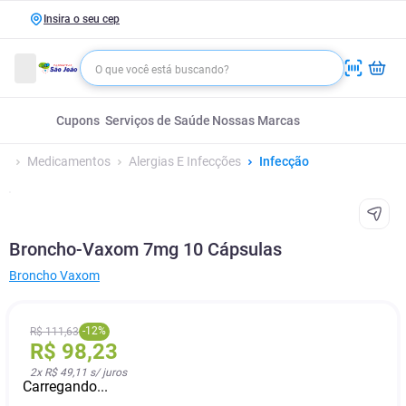
Insira o seu cep
Cupons
Serviços de Saúde
Nossas Marcas
Medicamentos
Alergias E Infecções
Infecção
Broncho-Vaxom 7mg 10 Cápsulas
Broncho Vaxom
-
12
%
R$
111
,
63
R$
98
,
23
2
x
R$ 49,11
s/ juros
Carregando...