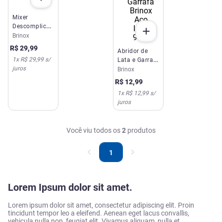
Mixer
Descomplica
Brinox Preto
Brinox
22cm
R$
29
,
99
Abridor de
1
x
R$ 29,99
s/
Lata e Garrafa
juros
Brinox Aço
Brinox
Inox 9CM
R$
12
,
99
1
x
R$ 12,99
s/
juros
Você viu todos os
2
produtos
1
Lorem Ipsum dolor sit amet.
Lorem ipsum dolor sit amet, consectetur adipiscing elit. Proin
tincidunt tempor leo a eleifend. Aenean eget lacus convallis,
vehicula nulla non, feugiat elit. Vivamus aliquam, nulla et