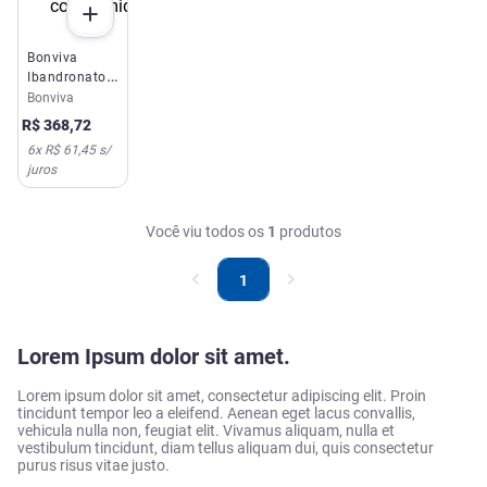
Bonviva
Ibandronato
de Sódio
Bonviva
150mg 1
R$
368
,
72
comprimido
6
x
R$ 61,45
s/
juros
Você viu todos os
1
produtos
1
Lorem Ipsum dolor sit amet.
Lorem ipsum dolor sit amet, consectetur adipiscing elit. Proin
tincidunt tempor leo a eleifend. Aenean eget lacus convallis,
vehicula nulla non, feugiat elit. Vivamus aliquam, nulla et
vestibulum tincidunt, diam tellus aliquam dui, quis consectetur
purus risus vitae justo.