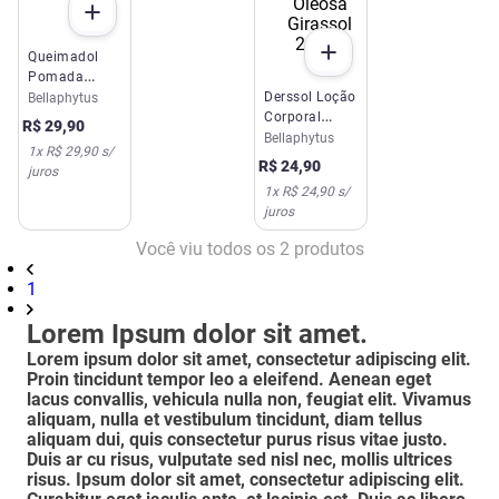
Queimadol
Pomada
Bellaphytus
Derssol Loção
Bellaphytus
30g
Corporal
R$
29
,
90
Oleosa
Bellaphytus
1
x
R$ 29,90
s/
Girassol
R$
24
,
90
juros
200ml
1
x
R$ 24,90
s/
juros
Você viu todos os
2
produtos
1
Lorem Ipsum dolor sit amet.
Lorem ipsum dolor sit amet, consectetur adipiscing elit.
Proin tincidunt tempor leo a eleifend. Aenean eget
lacus convallis, vehicula nulla non, feugiat elit. Vivamus
aliquam, nulla et vestibulum tincidunt, diam tellus
aliquam dui, quis consectetur purus risus vitae justo.
Duis ar cu risus, vulputate sed nisl nec, mollis ultrices
risus. Ipsum dolor sit amet, consectetur adipiscing elit.