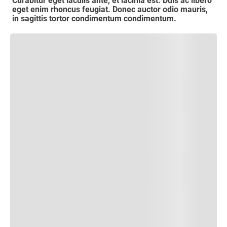
Curabitur eget iaculis ante, et lacinia est. Duis ac libero
eget enim rhoncus feugiat. Donec auctor odio mauris,
in sagittis tortor condimentum condimentum.