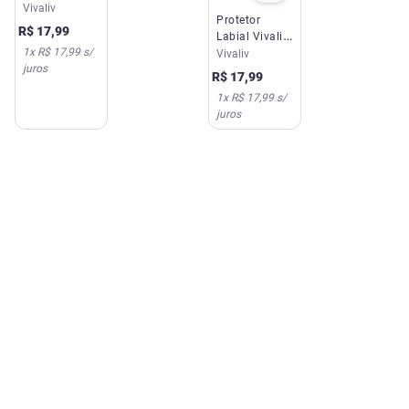
3g FPS8
Vivaliv
Protetor
Astronauta
R$
17
,
99
Labial Vivaliv
1
x
R$ 17,99
s/
3g FPS15
Vivaliv
juros
Natural Care
R$
17
,
99
1
x
R$ 17,99
s/
juros