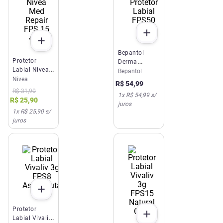
Bepantol
Protetor
Derma
Labial Nivea
Protetor
Bepantol
Med Repair
Nivea
Labial FPS50
R$
54
,
99
FPS 15 4,8g
4,5g
R$
31
,
90
1
x
R$ 54,99
s/
R$
25
,
90
juros
1
x
R$ 25,90
s/
juros
Protetor
Labial Vivaliv