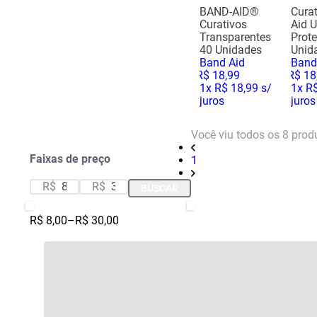
BAND-AID®
Cura
Curativos
Aid U
Transparentes
Prote
40 Unidades
Unid
Band Aid
Band
R$
18
,
99
R$
18
1
x
R$ 18,99
s/
1
x
R$
juros
juros
Você viu todos os
8
prod
Faixas de preço
1
R$
R$
BUSCAR
R$ 8,00
–
R$ 30,00