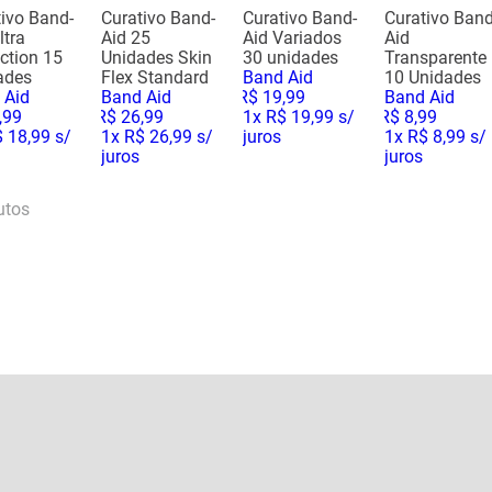
tivo Band-
Curativo Band-
Curativo Band-
Curativo Band
ltra
Aid 25
Aid Variados
Aid
ction 15
Unidades Skin
30 unidades
Transparente
ades
Flex Standard
Band Aid
10 Unidades
 Aid
Band Aid
R$
19
,
99
Band Aid
,
99
R$
26
,
99
1
x
R$ 19,99
s/
R$
8
,
99
 18,99
s/
1
x
R$ 26,99
s/
juros
1
x
R$ 8,99
s/
juros
juros
utos