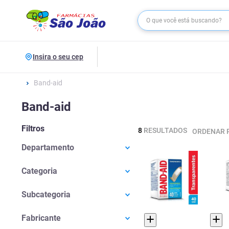
Insira o seu cep
Band-aid
Band-aid
Filtros
8
RESULTADOS
ORDENAR 
Departamento
Saúde E Bem-estar
(
8
)
Categoria
Primeiros Socorros
(
8
)
Subcategoria
Curativos
(
8
)
Fabricante