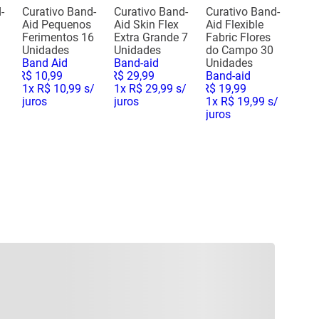
-
Curativo Band-
Curativo Band-
Curativo Band-
Aid Pequenos
Aid Skin Flex
Aid Flexible
Ferimentos 16
Extra Grande 7
Fabric Flores
Unidades
Unidades
do Campo 30
Band Aid
Band-aid
Unidades
R$
10
,
99
R$
29
,
99
Band-aid
1
x
R$ 10,99
s/
1
x
R$ 29,99
s/
R$
19
,
99
juros
juros
1
x
R$ 19,99
s/
juros