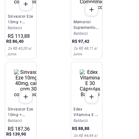
Sinvascor Eze
10mg +
Memoriol
20mg, caixa
Suplemento
Baldacci
com 30
Vitamínico
Baldacci
R$
113
,
88
comprimidos
Com 30
R$
86
,
40
R$
97
,
42
Comprimidos
2
x
R$ 43,20
s/
2
x
R$ 48,71
s/
Baldacci
juros
juros
Sinvascor Eze
Edex
10mg +
Vitamina E 30
40mg, caixa
Cápsulas
Baldacci
Baldacci
com 30
Baldacci
R$
187
,
36
R$
88
,
88
comprimidos
R$
139
,
90
2
x
R$ 44,44
s/