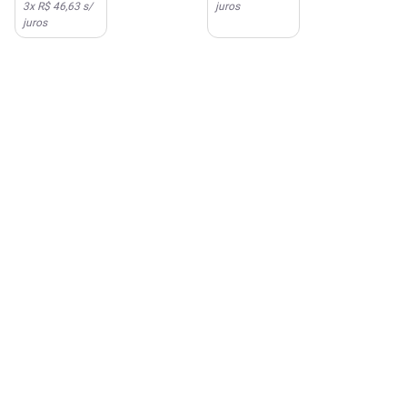
3
x
R$ 46,63
s/
juros
juros