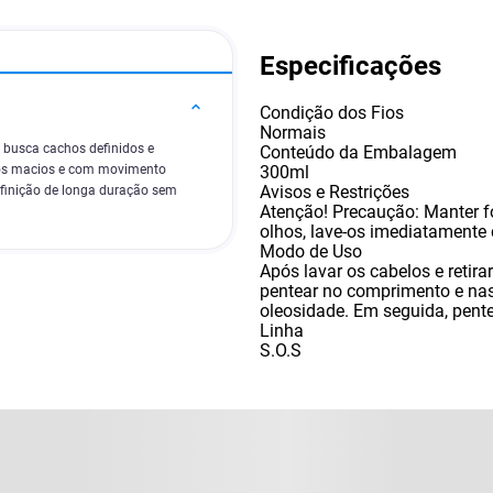
Especificações
Condição dos Fios
Normais
 busca cachos definidos e
Conteúdo da Embalagem
300ml
fios macios e com movimento
Avisos e Restrições
efinição de longa duração sem
Atenção! Precaução: Manter f
olhos
,
lave-os imediatamente
Modo de Uso
Após lavar os cabelos e retir
pentear no comprimento e na
oleosidade. Em seguida
,
pent
Linha
S.O.S