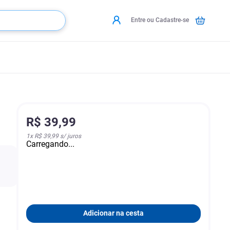
Entre ou Cadastre-se
R$
39
,
99
1
x
R$ 39,99
s/ juros
Carregando...
Adicionar na cesta