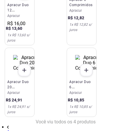
Apracur Duo
Comprimidos
12
Apracur
Comprimidos
Apracur
R$
12
,
82
R$
16
,
00
1
x
R$ 12,82
s/
R$
13
,
60
juros
1
x
R$ 13,60
s/
juros
Apracur Duo
Apracur Duo
20
6
Comprimidos
Comprimidos
Apracur
Apracur
R$
24
,
91
R$
10
,
85
1
x
R$ 24,91
s/
1
x
R$ 10,85
s/
juros
juros
Você viu todos os
4
produtos