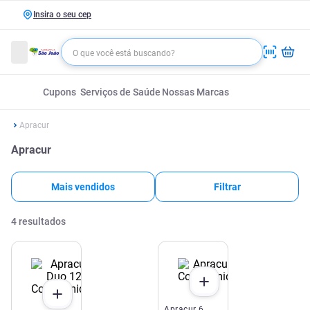
Insira o seu cep
Cupons
Serviços de Saúde
Nossas Marcas
Apracur
Apracur
Mais vendidos
Filtrar
4
resultados
Apracur 6