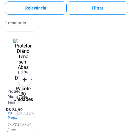
Relevância
Filtrar
1
resultado
Protetor
Diário Tena
sem Abas
Tena
Lady Discreet
R$
24
,
99
Flex Pacote
30
(
R$ 0,84
/tr.)
tira(s)
30 Unidades
1
x
R$ 24,99
s/
juros