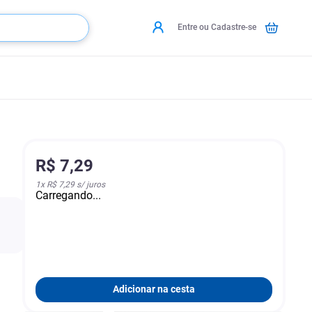
Entre ou Cadastre-se
R$
7
,
29
1
x
R$ 7,29
s/ juros
Carregando...
Adicionar na cesta