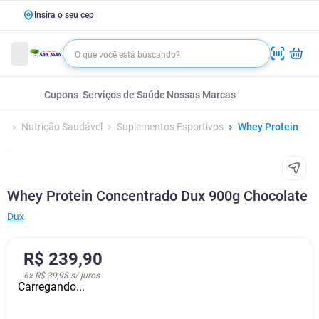
Insira o seu cep
Cupons
Serviços de Saúde
Nossas Marcas
Nutrição Saudável
Suplementos Esportivos
Whey Protein
Whey Protein Concentrado Dux 900g Chocolate
Dux
R$
239
,
90
6
x
R$ 39,98
s/ juros
Carregando...