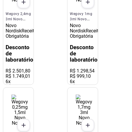
Wegovy 2,4mg
Wegovy 1mg
3ml Novo
3ml Novo
Nordisk
Nordisk
Novo
Novo
Nordisk
Receita
Nordisk
Receita
Obrigatória
Obrigatória
Desconto
Desconto
de
de
laboratório
laboratório
R$
2
.
501
,
80
R$
1
.
298
,
54
R$ 1.749,01
R$ 999,10
6
x
6
x
R$ 291,50
R$ 166,52
s/ juros
s/ juros