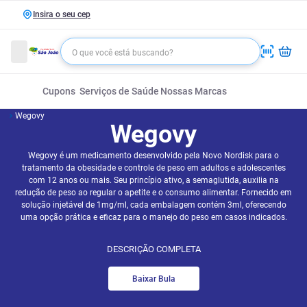
Insira o seu cep
Cupons
Serviços de Saúde
Nossas Marcas
Wegovy
Wegovy
Wegovy é um medicamento desenvolvido pela Novo Nordisk para o
tratamento da obesidade e controle de peso em adultos e adolescentes
com 12 anos ou mais. Seu princípio ativo, a semaglutida, auxilia na
redução de peso ao regular o apetite e o consumo alimentar. Fornecido em
solução injetável de 1mg/ml, cada embalagem contém 3ml, oferecendo
uma opção prática e eficaz para o manejo do peso em casos indicados.
DESCRIÇÃO COMPLETA
Baixar Bula