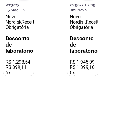
Wegovy
Wegovy 1,7mg
0,25mg 1,5ml
3ml Novo
Novo Nordisk
Nordisk
Novo
Novo
Nordisk
Receita
Nordisk
Receita
Obrigatória
Obrigatória
Desconto
Desconto
de
de
laboratório
laboratório
R$
1
.
298
,
54
R$
1
.
945
,
09
R$ 899,11
R$ 1.399,10
6
x
6
x
R$ 149,85
R$ 233,18
s/ juros
s/ juros