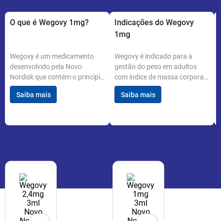
O que é Wegovy 1mg?
Indicações do Wegovy
1mg
Wegovy é um medicamento
Wegovy é indicado para a
desenvolvido pela Novo
gestão do peso em adultos
Nordisk que contém o princípio
com índice de massa corporal
ativo semaglutida. É utilizado
(IMC) de 30 ou mais, ou com
Saiba mais
Saiba mais
para o tratamento da
IMC de 27 ou mais com pelo
obesidade e controle de peso
menos uma condição
em adultos e adolescentes
relacionada ao peso, como
com 12 anos ou mais. Cada
hipertensão ou diabetes tipo 2.
embalagem contém uma
É utilizado em combinação
solução injetável de 1mg/ml
com uma dieta reduzida em
em um volume de 3ml.
calorias e aumento da
atividade física.