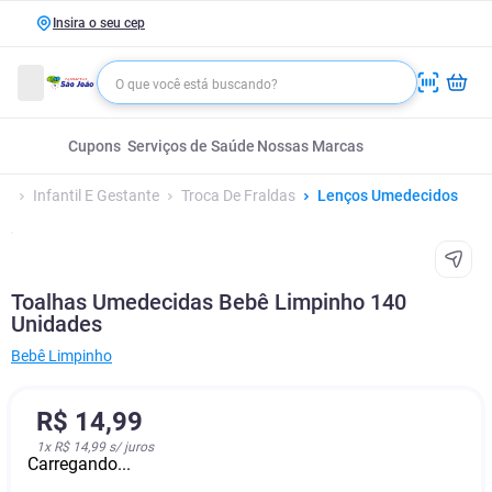
Insira o seu cep
Cupons
Serviços de Saúde
Nossas Marcas
Infantil E Gestante
Troca De Fraldas
Lenços Umedecidos
Toalhas Umedecidas Bebê Limpinho 140
Unidades
Bebê Limpinho
R$
14
,
99
1
x
R$ 14,99
s/ juros
Carregando...