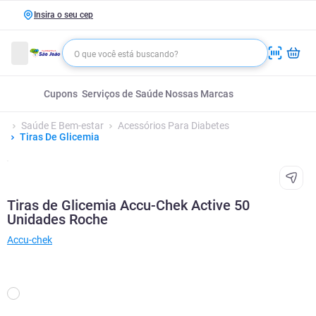
Insira o seu cep
Cupons
Serviços de Saúde
Nossas Marcas
Saúde E Bem-estar
Acessórios Para Diabetes
Tiras De Glicemia
Tiras de Glicemia Accu-Chek Active 50
Unidades Roche
Accu-chek