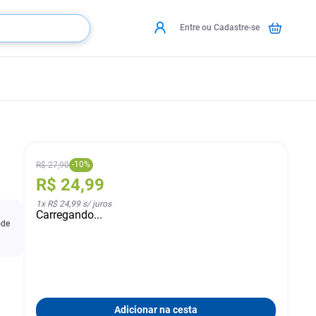
Entre ou Cadastre-se
-
10
%
R$
27
,
90
R$
24
,
99
1
x
R$ 24,99
s/ juros
Carregando...
ode
Adicionar na cesta