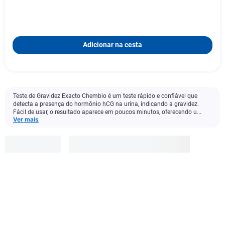
Adicionar na cesta
Teste de Gravidez Exacto Chembio é um teste rápido e confiável que
detecta a presença do hormônio hCG na urina, indicando a gravidez.
Fácil de usar, o resultado aparece em poucos minutos, oferecendo u...
Ver mais
Chembio
R$
22
,
45
Adicionar à cesta
1
x