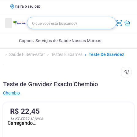
Insira o seu cep
Cupons
Serviços de Saúde
Nossas Marcas
Saúde E Bem-estar
Testes E Exames
Teste De Gravidez
Teste de Gravidez Exacto Chembio
Chembio
R$
22
,
45
1
x
R$ 22,45
s/ juros
Carregando...