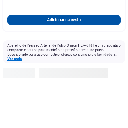
Adicionar na cesta
Aparelho de Pressão Arterial de Pulso Omron HEM-6181 é um dispositivo
compacto e prático para medição da pressão arterial no pulso.
Desenvolvido para uso doméstico, oferece conveniência e facilidade n...
Ver mais
Omron
R$
39
,
90
Adicionar à cesta
1
x
R$ 39,90
s/ juros