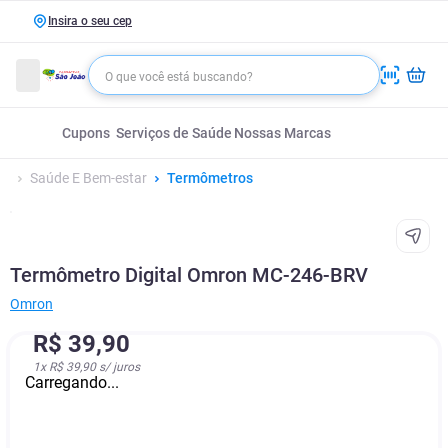
Insira o seu cep
Cupons
Serviços de Saúde
Nossas Marcas
Saúde E Bem-estar
Termômetros
Termômetro Digital Omron MC-246-BRV
Omron
R$
39
,
90
1
x
R$ 39,90
s/ juros
Carregando...