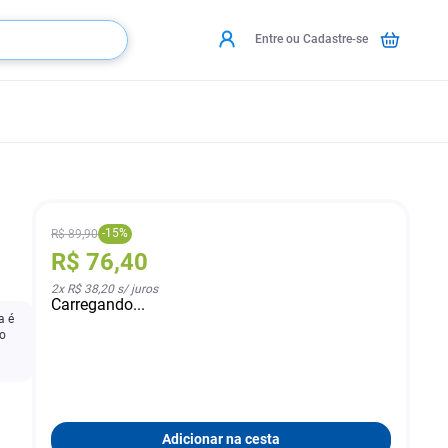
Entre ou Cadastre-se
-
15
%
R$
89
,
90
R$
76
,
40
2
x
R$ 38,20
s/ juros
Carregando...
a é
do
Adicionar na cesta