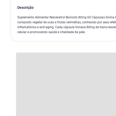
Descrição
Suplemento Alimentar Resveratrol Bioroots 80mg 60 Cápsulas Divina P
composto vegetal de uvas e frutas vermelhas, conhecido por seus efeito
inflamatórios e anti-aging. Cada cápsula fornece 80mg de trans-resver
celular e promovendo saúde e vitalidade da pele.