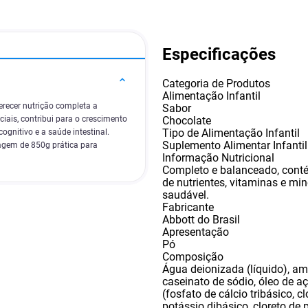
Especificações
Categoria de Produtos
Alimentação Infantil
recer nutrição completa a
Sabor
Chocolate
iais, contribui para o crescimento
Tipo de Alimentação Infantil
gnitivo e a saúde intestinal.
Suplemento Alimentar Infantil
lagem de 850g prática para
Informação Nutricional
Completo e balanceado
,
cont
de nutrientes
,
vitaminas e min
saudável.
Fabricante
Abbott do Brasil
Apresentação
Pó
Composição
Água deionizada (líquido)
,
ami
caseinato de sódio
,
óleo de a
(fosfato de cálcio tribásico
,
cl
potássio dibásico
,
cloreto de 