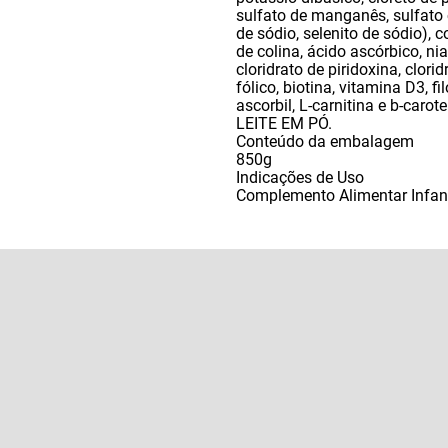
sulfato de manganês
,
sulfato
de sódio
,
selenito de sódio)
,
c
de colina
,
ácido ascórbico
,
ni
cloridrato de piridoxina
,
clorid
fólico
,
biotina
,
vitamina D3
,
fi
ascorbil
,
L-carnitina e b-ca
LEITE EM PÓ.
Conteúdo da embalagem
850g
Indicações de Uso
Complemento Alimentar Infant