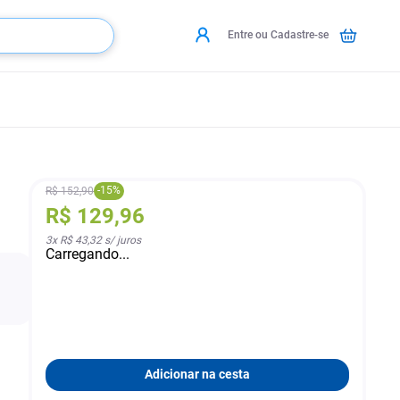
Entre ou Cadastre-se
-
15
%
R$
152
,
90
R$
129
,
96
3
x
R$ 43,32
s/ juros
Carregando...
Adicionar na cesta