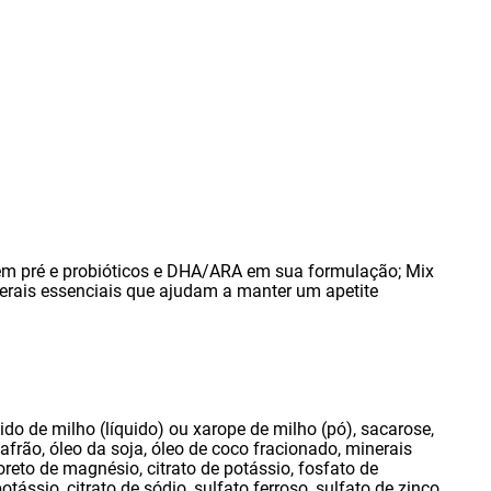
ém pré e probióticos e DHA/ARA em sua formulação; Mix
erais essenciais que ajudam a manter um apetite
do de milho (líquido) ou xarope de milho (pó)
,
sacarose
,
çafrão
,
óleo da soja
,
óleo de coco fracionado
,
minerais
oreto de magnésio
,
citrato de potássio
,
fosfato de
potássio
,
citrato de sódio
,
sulfato ferroso
,
sulfato de zinco
,