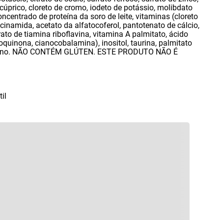
 cúprico
,
cloreto de cromo
,
iodeto de potássio
,
molibdato
oncentrado de proteína da soro de leite
,
vitaminas (cloreto
acinamida
,
acetato da alfatocoferol
,
pantotenato de cálcio
,
rato de tiamina riboflavina
,
vitamina A palmitato
,
ácido
loquinona
,
cianocobalamina)
,
inositol
,
taurina
,
palmitato
roteno. NÃO CONTÉM GLÚTEN. ESTE PRODUTO NÃO É
il