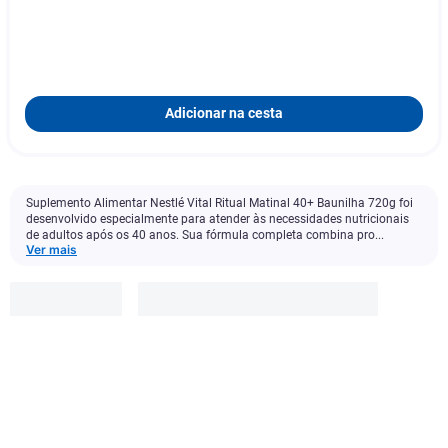
Adicionar na cesta
Suplemento Alimentar Nestlé Vital Ritual Matinal 40+ Baunilha 720g foi
desenvolvido especialmente para atender às necessidades nutricionais
de adultos após os 40 anos. Sua fórmula completa combina pro...
Ver mais
Nestle
R$
151
,
99
-
10
%
R$
136
,
79