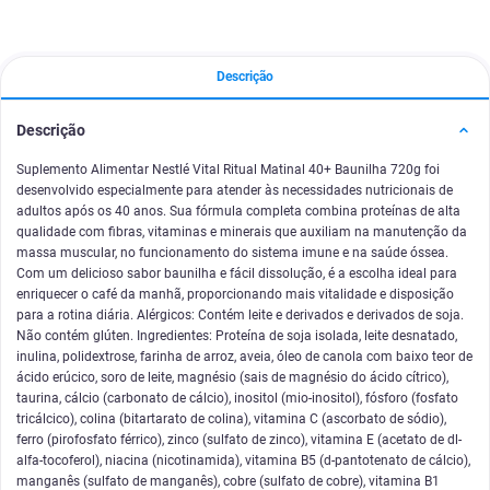
Descrição
Descrição
Suplemento Alimentar Nestlé Vital Ritual Matinal 40+ Baunilha 720g foi
desenvolvido especialmente para atender às necessidades nutricionais de
adultos após os 40 anos. Sua fórmula completa combina proteínas de alta
qualidade com fibras, vitaminas e minerais que auxiliam na manutenção da
massa muscular, no funcionamento do sistema imune e na saúde óssea.
Com um delicioso sabor baunilha e fácil dissolução, é a escolha ideal para
enriquecer o café da manhã, proporcionando mais vitalidade e disposição
para a rotina diária. Alérgicos: Contém leite e derivados e derivados de soja.
Não contém glúten. Ingredientes: Proteína de soja isolada, leite desnatado,
inulina, polidextrose, farinha de arroz, aveia, óleo de canola com baixo teor de
ácido erúcico, soro de leite, magnésio (sais de magnésio do ácido cítrico),
taurina, cálcio (carbonato de cálcio), inositol (mio-inositol), fósforo (fosfato
tricálcico), colina (bitartarato de colina), vitamina C (ascorbato de sódio),
ferro (pirofosfato férrico), zinco (sulfato de zinco), vitamina E (acetato de dl-
alfa-tocoferol), niacina (nicotinamida), vitamina B5 (d-pantotenato de cálcio),
manganês (sulfato de manganês), cobre (sulfato de cobre), vitamina B1