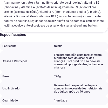
(tiamina mononitrato), vitamina B6 (cloridrato de piridoxina), vitamina B2
(riboflavina), vitamina A (acetato de retinila), vitamina B9 (ácido fólico),
selênio (selenato de sódio), vitamina K (fitomenadiona), biotina (d-biotina),
vitamina D (colecalciferol), vitamina B12 (cianocobalamina), aromatizante
natural de baunilha, regulador de acidez hidróxido de potássio, emulsificante
lecitina, edulcorante glicosídeos de esteviol de stevia rebaudiana bertoni.
Especificações
Fabricante
Nestlé
Este produto não é um medicamento.
Mantenha fora do alcance das
Avisos e Restrições
crianças. Este produto não deve ser
consumido por gestantes
,
lactantes e
crianças
Peso
720g
Desenvolvido especialmente para
Uso Indicado
atender às necessidades nutricionais
de adultos após os 40 anos
Quantidade
1 unidade