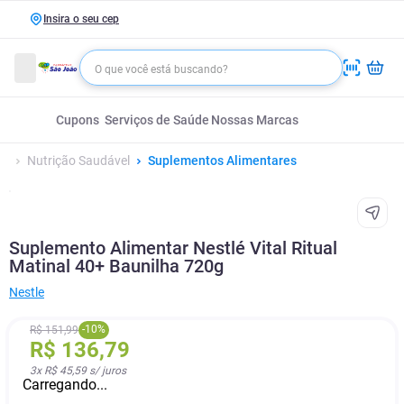
Insira o seu cep
Cupons
Serviços de Saúde
Nossas Marcas
Nutrição Saudável
Suplementos Alimentares
Suplemento Alimentar Nestlé Vital Ritual
Matinal 40+ Baunilha 720g
Nestle
-
10
%
R$
151
,
99
R$
136
,
79
3
x
R$ 45,59
s/ juros
Carregando...